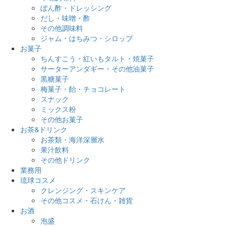
ぽん酢・ドレッシング
だし・味噌・酢
その他調味料
ジャム・はちみつ・シロップ
お菓子
ちんすこう・紅いもタルト・焼菓子
サーターアンダギー・その他油菓子
黒糖菓子
梅菓子・飴・チョコレート
スナック
ミックス粉
その他お菓子
お茶&ドリンク
お茶類・海洋深層水
果汁飲料
その他ドリンク
業務用
琉球コスメ
クレンジング・スキンケア
その他コスメ・石けん・雑貨
お酒
泡盛