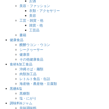
お酒
美容・ファッション
衣類・アクセサリー
美容
工芸・雑貨・他
雑貨・他
工芸品
書籍
健康食品
醗酵ウコン・ウコン
シークヮーサー
健康茶
その他健康食品
食材&加工食品
沖縄そば・麺類
肉類加工品
レトルト食品・缶詰
海産物・農産物・豆腐類
黒糖&塩
黒糖類
塩・にがり
調味料&ジャム
辛味調味料