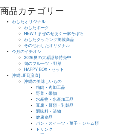
商品カテゴリー
わしたオリジナル
わしたポーク
NEW！まぜのせあぐー豚そぼろ
わしたクッキング掲載商品
その他わしたオリジナル
今月のイチオシ
2026夏の大感謝祭特売中
旬のフルーツ・野菜
HAPPY BOX・セット
沖縄LIFE[産直]
沖縄の美味しいもの
精肉・肉加工品
野菜・果物
水産物・水産加工品
豆腐・麺類・乳製品
調味料・漬物
健康食品
パン・スイーツ・菓子・ジャム類
ドリンク