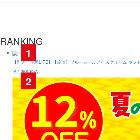
RANKING
1
【別送・沖縄LIFE】【冷凍】ブルーシールアイスクリーム ギフト
￥7,268
税込
2