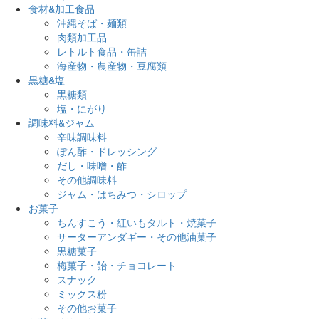
食材&加工食品
沖縄そば・麺類
肉類加工品
レトルト食品・缶詰
海産物・農産物・豆腐類
黒糖&塩
黒糖類
塩・にがり
調味料&ジャム
辛味調味料
ぽん酢・ドレッシング
だし・味噌・酢
その他調味料
ジャム・はちみつ・シロップ
お菓子
ちんすこう・紅いもタルト・焼菓子
サーターアンダギー・その他油菓子
黒糖菓子
梅菓子・飴・チョコレート
スナック
ミックス粉
その他お菓子