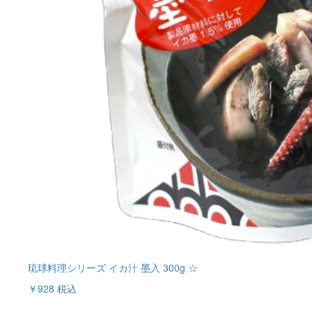
琉球料理シリーズ イカ汁 墨入 300g ☆
￥928
税込