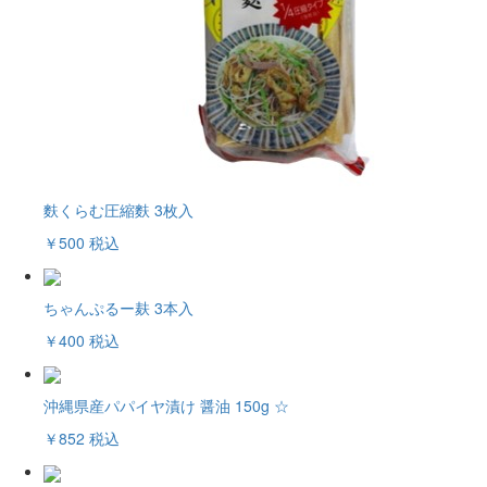
麩くらむ圧縮麩 3枚入
￥500
税込
ちゃんぷるー麸 3本入
￥400
税込
沖縄県産パパイヤ漬け 醤油 150g ☆
￥852
税込