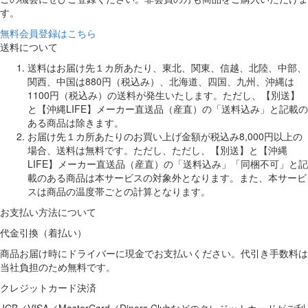
す。
無料会員登録はこちら
送料について
送料はお届け先１カ所あたり、東北、関東、信越、北陸、中部、
関西、中国は880円（税込み）、北海道、四国、九州、沖縄は
1100円（税込み）の送料が発生いたします。ただし、【別送】
と【沖縄LIFE】メーカー直送品（産直）の「送料込み」と記載の
ある商品は除きます。
お届け先１カ所あたりのお買い上げ金額が税込み8,000円以上の
場合、送料は無料です。ただし、ただし、【別送】と【沖縄
LIFE】メーカー直送品（産直）の「送料込み」「同梱不可」と記
載のある商品は本サービスの対象外となります。また、本サービ
スは商品の温度帯ごとの計算となります。
お支払い方法について
代金引換（着払い）
商品お届け時にドライバーに現金でお支払いください。代引き手数料は
当社負担のため無料です。
クレジットカード決済
JCB／VISA／MasterCard／Diners Clubなどのクレジットカードがご利