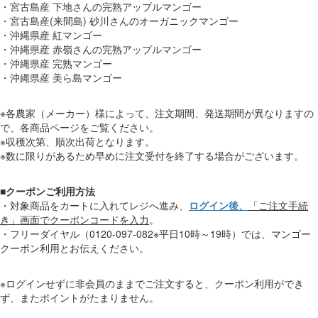
・宮古島産 下地さんの完熟アップルマンゴー
・宮古島産(来間島) 砂川さんのオーガニックマンゴー
・沖縄県産 紅マンゴー
・沖縄県産 赤嶺さんの完熟アップルマンゴー
・沖縄県産 完熟マンゴー
・沖縄県産 美ら島マンゴー
※各農家（メーカー）様によって、注文期間、発送期間が異なりますの
で、各商品ページをご覧ください。
※収穫次第、順次出荷となります。
※数に限りがあるため早めに注文受付を終了する場合がございます。
■
クーポンご利用方法
・対象商品をカートに入れてレジへ進み、
ログイン後、
「ご注文手続
き」画面でクーポンコードを入力
。
・フリーダイヤル（0120-097-082※平日10時～19時）では、マンゴー
クーポン利用とお伝えください。
※ログインせずに非会員のままでご注文すると、クーポン利用ができ
ず、またポイントがたまりません。