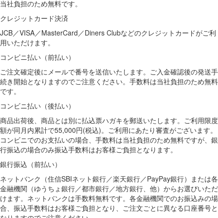
当社負担のため無料です。
クレジットカード決済
JCB／VISA／MasterCard／Diners Clubなどのクレジットカードがご利
用いただけます。
コンビニ払い（前払い）
ご注文確定後にメールで番号を送信いたします。ご入金確認後の発送手
続き開始となりますのでご注意ください。手数料は当社負担のため無料
です。
コンビニ払い（後払い）
商品出荷後、商品とは別に払込票ハガキを郵送いたします。ご利用限度
額が同月内累計で55,000円(税込)。ご利用にあたり審査がございます。
コンビニでのお支払いの場合、手数料は当社負担のため無料ですが、銀
行振込の場合のみ振込手数料はお客様ご負担となります。
銀行振込（前払い）
ネットバンク（住信SBIネット銀行／楽天銀行／PayPay銀行）または各
金融機関（ゆうちょ銀行／都市銀行／地方銀行、他）からお選びいただ
けます。ネットバンクは手数料無料です。各金融機関でのお振込みの場
合、振込手数料はお客様ご負担となり、ご注文ごとに異なる口座番号と
なりますのでご注意ください。