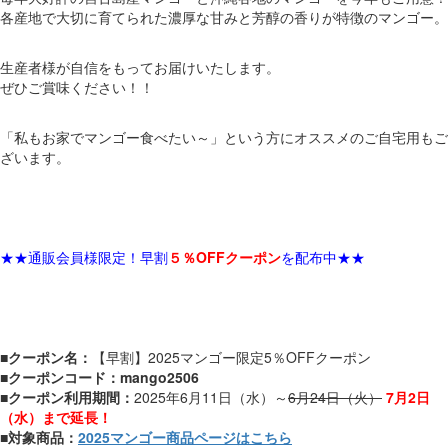
各産地で大切に育てられた濃厚な甘みと芳醇の香りが特徴のマンゴー。
生産者様が自信をもってお届けいたします。
ぜひご賞味ください！！
「私もお家でマンゴー食べたい～」という方にオススメのご自宅用もご
ざいます。
★★通販会員様限定！早割
５％OFFクーポン
を配布中★★
■
クーポン名：
【早割】2025マンゴー限定5％OFFクーポン
■
クーポンコード：mango2506
■
クーポン利用期間：
2025年6月11日（水）～
6月24日（火）
7月2日
（水）まで延長！
■
対象商品：
2025マンゴー商品ページはこちら