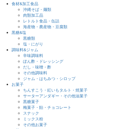
食材&加工食品
沖縄そば・麺類
肉類加工品
レトルト食品・缶詰
海産物・農産物・豆腐類
黒糖&塩
黒糖類
塩・にがり
調味料&ジャム
辛味調味料
ぽん酢・ドレッシング
だし・味噌・酢
その他調味料
ジャム・はちみつ・シロップ
お菓子
ちんすこう・紅いもタルト・焼菓子
サーターアンダギー・その他油菓子
黒糖菓子
梅菓子・飴・チョコレート
スナック
ミックス粉
その他お菓子