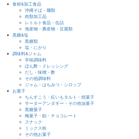
食材&加工食品
沖縄そば・麺類
肉類加工品
レトルト食品・缶詰
海産物・農産物・豆腐類
黒糖&塩
黒糖類
塩・にがり
調味料&ジャム
辛味調味料
ぽん酢・ドレッシング
だし・味噌・酢
その他調味料
ジャム・はちみつ・シロップ
お菓子
ちんすこう・紅いもタルト・焼菓子
サーターアンダギー・その他油菓子
黒糖菓子
梅菓子・飴・チョコレート
スナック
ミックス粉
その他お菓子