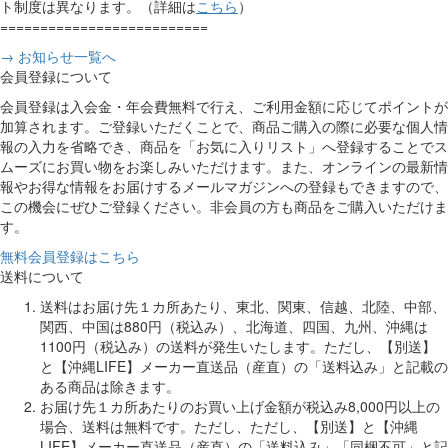
ト制度は異なります。（詳細は
こちら
）
==========================
→ お知らせ一覧へ
会員登録について
会員登録は入会金・年会費無料で行え、ご利用金額に応じてポイントが
加算されます。ご登録いただくことで、商品ご購入の際に必要な個人情
報の入力を省略でき、商品を「お気に入りリスト」へ登録することでス
ムーズにお買い物をお楽しみいただけます。また、オンラインの最新情
報やお得な情報をお届けするメールマガジンへの登録もできますので、
この機会にぜひご登録ください。非会員の方も商品をご購入いただけま
す。
無料会員登録はこちら
送料について
送料はお届け先１カ所あたり、東北、関東、信越、北陸、中部、
関西、中国は880円（税込み）、北海道、四国、九州、沖縄は
1100円（税込み）の送料が発生いたします。ただし、【別送】
と【沖縄LIFE】メーカー直送品（産直）の「送料込み」と記載の
ある商品は除きます。
お届け先１カ所あたりのお買い上げ金額が税込み8,000円以上の
場合、送料は無料です。ただし、ただし、【別送】と【沖縄
LIFE】メーカー直送品（産直）の「送料込み」「同梱不可」と記