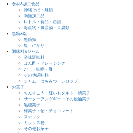
食材&加工食品
沖縄そば・麺類
肉類加工品
レトルト食品・缶詰
海産物・農産物・豆腐類
黒糖&塩
黒糖類
塩・にがり
調味料&ジャム
辛味調味料
ぽん酢・ドレッシング
だし・味噌・酢
その他調味料
ジャム・はちみつ・シロップ
お菓子
ちんすこう・紅いもタルト・焼菓子
サーターアンダギー・その他油菓子
黒糖菓子
梅菓子・飴・チョコレート
スナック
ミックス粉
その他お菓子