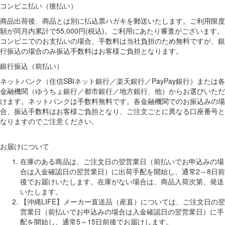
コンビニ払い（後払い）
商品出荷後、商品とは別に払込票ハガキを郵送いたします。ご利用限度
額が同月内累計で55,000円(税込)。ご利用にあたり審査がございます。
コンビニでのお支払いの場合、手数料は当社負担のため無料ですが、銀
行振込の場合のみ振込手数料はお客様ご負担となります。
銀行振込（前払い）
ネットバンク（住信SBIネット銀行／楽天銀行／PayPay銀行）または各
金融機関（ゆうちょ銀行／都市銀行／地方銀行、他）からお選びいただ
けます。ネットバンクは手数料無料です。各金融機関でのお振込みの場
合、振込手数料はお客様ご負担となり、ご注文ごとに異なる口座番号と
なりますのでご注意ください。
お届けについて
在庫のある商品は、ご注文日の翌営業日（前払いでお申込みの場
合は入金確認日の翌営業日）に出荷手配を開始し、通常2～8日前
後でお届けいたします。在庫がない場合は、商品入荷次第、発送
いたします。
【沖縄LIFE】メーカー直送品（産直）については、ご注文日の翌
営業日（前払いでお申込みの場合は入金確認日の翌営業日）に手
配を開始し、通常5～15日前後でお届けします。