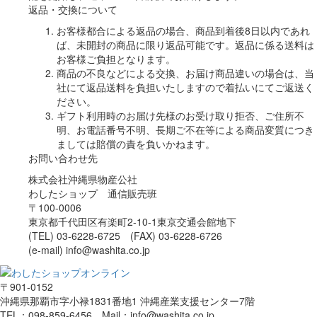
返品・交換について
お客様都合による返品の場合、商品到着後8日以内であれ
ば、未開封の商品に限り返品可能です。返品に係る送料は
お客様ご負担となります。
商品の不良などによる交換、お届け商品違いの場合は、当
社にて返品送料を負担いたしますので着払いにてご返送く
ださい。
ギフト利用時のお届け先様のお受け取り拒否、ご住所不
明、お電話番号不明、長期ご不在等による商品変質につき
ましては賠償の責を負いかねます。
お問い合わせ先
株式会社沖縄県物産公社
わしたショップ 通信販売班
〒100-0006
東京都千代田区有楽町2-10-1東京交通会館地下
(TEL) 03-6228-6725 (FAX) 03-6228-6726
(e-mail) info@washita.co.jp
〒901-0152
沖縄県那覇市字小禄1831番地1 沖縄産業支援センター7階
TEL：098-859-6456 Mail：info@washita.co.jp