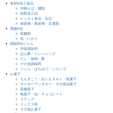
食材&加工食品
沖縄そば・麺類
肉類加工品
レトルト食品・缶詰
海産物・農産物・豆腐類
黒糖&塩
黒糖類
塩・にがり
調味料&ジャム
辛味調味料
ぽん酢・ドレッシング
だし・味噌・酢
その他調味料
ジャム・はちみつ・シロップ
お菓子
ちんすこう・紅いもタルト・焼菓子
サーターアンダギー・その他油菓子
黒糖菓子
梅菓子・飴・チョコレート
スナック
ミックス粉
その他お菓子