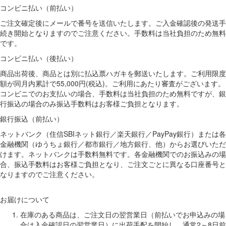
コンビニ払い（前払い）
ご注文確定後にメールで番号を送信いたします。ご入金確認後の発送手
続き開始となりますのでご注意ください。手数料は当社負担のため無料
です。
コンビニ払い（後払い）
商品出荷後、商品とは別に払込票ハガキを郵送いたします。ご利用限度
額が同月内累計で55,000円(税込)。ご利用にあたり審査がございます。
コンビニでのお支払いの場合、手数料は当社負担のため無料ですが、銀
行振込の場合のみ振込手数料はお客様ご負担となります。
銀行振込（前払い）
ネットバンク（住信SBIネット銀行／楽天銀行／PayPay銀行）または各
金融機関（ゆうちょ銀行／都市銀行／地方銀行、他）からお選びいただ
けます。ネットバンクは手数料無料です。各金融機関でのお振込みの場
合、振込手数料はお客様ご負担となり、ご注文ごとに異なる口座番号と
なりますのでご注意ください。
お届けについて
在庫のある商品は、ご注文日の翌営業日（前払いでお申込みの場
合は入金確認日の翌営業日）に出荷手配を開始し、通常2～8日前