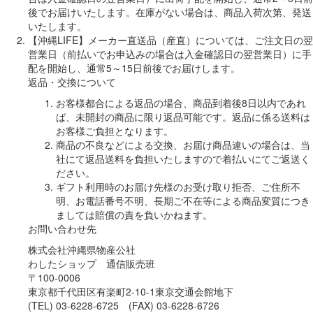
後でお届けいたします。在庫がない場合は、商品入荷次第、発送
いたします。
【沖縄LIFE】メーカー直送品（産直）については、ご注文日の翌
営業日（前払いでお申込みの場合は入金確認日の翌営業日）に手
配を開始し、通常5～15日前後でお届けします。
返品・交換について
お客様都合による返品の場合、商品到着後8日以内であれ
ば、未開封の商品に限り返品可能です。返品に係る送料は
お客様ご負担となります。
商品の不良などによる交換、お届け商品違いの場合は、当
社にて返品送料を負担いたしますので着払いにてご返送く
ださい。
ギフト利用時のお届け先様のお受け取り拒否、ご住所不
明、お電話番号不明、長期ご不在等による商品変質につき
ましては賠償の責を負いかねます。
お問い合わせ先
株式会社沖縄県物産公社
わしたショップ 通信販売班
〒100-0006
東京都千代田区有楽町2-10-1東京交通会館地下
(TEL) 03-6228-6725 (FAX) 03-6228-6726