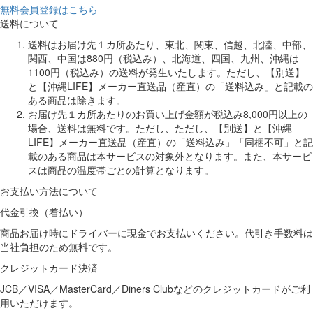
無料会員登録はこちら
送料について
送料はお届け先１カ所あたり、東北、関東、信越、北陸、中部、
関西、中国は880円（税込み）、北海道、四国、九州、沖縄は
1100円（税込み）の送料が発生いたします。ただし、【別送】
と【沖縄LIFE】メーカー直送品（産直）の「送料込み」と記載の
ある商品は除きます。
お届け先１カ所あたりのお買い上げ金額が税込み8,000円以上の
場合、送料は無料です。ただし、ただし、【別送】と【沖縄
LIFE】メーカー直送品（産直）の「送料込み」「同梱不可」と記
載のある商品は本サービスの対象外となります。また、本サービ
スは商品の温度帯ごとの計算となります。
お支払い方法について
代金引換（着払い）
商品お届け時にドライバーに現金でお支払いください。代引き手数料は
当社負担のため無料です。
クレジットカード決済
JCB／VISA／MasterCard／Diners Clubなどのクレジットカードがご利
用いただけます。