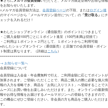
★さらに
メルマガ会員登録
いただくと、メルマガ限定企画やお得な情報
をお知らせいたします。
○メルマガ会員登録方法は、
会員登録ページ
の下段、または
ログイン後
のマイページから「メールマガジン送付について」の
「受け取る」
にチ
ェックを入れるだけ！
★わしたショップオンライン（通信販売）のポイントにつきまして
・ご購入金額100円ごとに１ポイント進呈（100円未満は切捨て）
・ご利用は１ポイント＝２円として、１ポイントからご利用可能
※わしたショップオンライン（通信販売）と店舗での会員登録・ポイン
ト制度は異なります。（詳細は
こちら
）
==========================
→ お知らせ一覧へ
会員登録について
会員登録は入会金・年会費無料で行え、ご利用金額に応じてポイントが
加算されます。ご登録いただくことで、商品ご購入の際に必要な個人情
報の入力を省略でき、商品を「お気に入りリスト」へ登録することでス
ムーズにお買い物をお楽しみいただけます。また、オンラインの最新情
報やお得な情報をお届けするメールマガジンへの登録もできますので、
この機会にぜひご登録ください。非会員の方も商品をご購入いただけま
す。