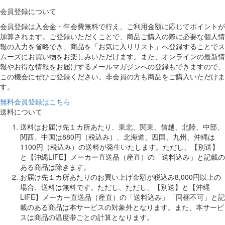
会員登録について
会員登録は入会金・年会費無料で行え、ご利用金額に応じてポイントが
加算されます。ご登録いただくことで、商品ご購入の際に必要な個人情
報の入力を省略でき、商品を「お気に入りリスト」へ登録することでス
ムーズにお買い物をお楽しみいただけます。また、オンラインの最新情
報やお得な情報をお届けするメールマガジンへの登録もできますので、
この機会にぜひご登録ください。非会員の方も商品をご購入いただけま
す。
無料会員登録はこちら
送料について
送料はお届け先１カ所あたり、東北、関東、信越、北陸、中部、
関西、中国は880円（税込み）、北海道、四国、九州、沖縄は
1100円（税込み）の送料が発生いたします。ただし、【別送】
と【沖縄LIFE】メーカー直送品（産直）の「送料込み」と記載の
ある商品は除きます。
お届け先１カ所あたりのお買い上げ金額が税込み8,000円以上の
場合、送料は無料です。ただし、ただし、【別送】と【沖縄
LIFE】メーカー直送品（産直）の「送料込み」「同梱不可」と記
載のある商品は本サービスの対象外となります。また、本サービ
スは商品の温度帯ごとの計算となります。