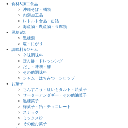
食材&加工食品
沖縄そば・麺類
肉類加工品
レトルト食品・缶詰
海産物・農産物・豆腐類
黒糖&塩
黒糖類
塩・にがり
調味料&ジャム
辛味調味料
ぽん酢・ドレッシング
だし・味噌・酢
その他調味料
ジャム・はちみつ・シロップ
お菓子
ちんすこう・紅いもタルト・焼菓子
サーターアンダギー・その他油菓子
黒糖菓子
梅菓子・飴・チョコレート
スナック
ミックス粉
その他お菓子