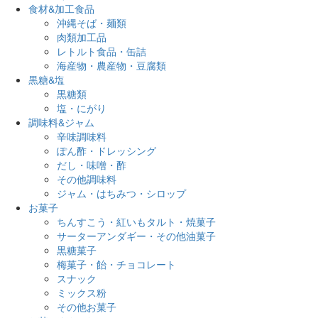
食材&加工食品
沖縄そば・麺類
肉類加工品
レトルト食品・缶詰
海産物・農産物・豆腐類
黒糖&塩
黒糖類
塩・にがり
調味料&ジャム
辛味調味料
ぽん酢・ドレッシング
だし・味噌・酢
その他調味料
ジャム・はちみつ・シロップ
お菓子
ちんすこう・紅いもタルト・焼菓子
サーターアンダギー・その他油菓子
黒糖菓子
梅菓子・飴・チョコレート
スナック
ミックス粉
その他お菓子