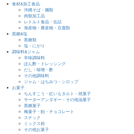
食材&加工食品
沖縄そば・麺類
肉類加工品
レトルト食品・缶詰
海産物・農産物・豆腐類
黒糖&塩
黒糖類
塩・にがり
調味料&ジャム
辛味調味料
ぽん酢・ドレッシング
だし・味噌・酢
その他調味料
ジャム・はちみつ・シロップ
お菓子
ちんすこう・紅いもタルト・焼菓子
サーターアンダギー・その他油菓子
黒糖菓子
梅菓子・飴・チョコレート
スナック
ミックス粉
その他お菓子