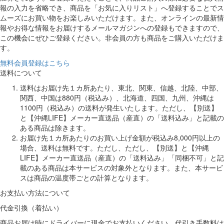
報の入力を省略でき、商品を「お気に入りリスト」へ登録することでス
ムーズにお買い物をお楽しみいただけます。また、オンラインの最新情
報やお得な情報をお届けするメールマガジンへの登録もできますので、
この機会にぜひご登録ください。非会員の方も商品をご購入いただけま
す。
無料会員登録はこちら
送料について
送料はお届け先１カ所あたり、東北、関東、信越、北陸、中部、
関西、中国は880円（税込み）、北海道、四国、九州、沖縄は
1100円（税込み）の送料が発生いたします。ただし、【別送】
と【沖縄LIFE】メーカー直送品（産直）の「送料込み」と記載の
ある商品は除きます。
お届け先１カ所あたりのお買い上げ金額が税込み8,000円以上の
場合、送料は無料です。ただし、ただし、【別送】と【沖縄
LIFE】メーカー直送品（産直）の「送料込み」「同梱不可」と記
載のある商品は本サービスの対象外となります。また、本サービ
スは商品の温度帯ごとの計算となります。
お支払い方法について
代金引換（着払い）
商品お届け時にドライバーに現金でお支払いください。代引き手数料は