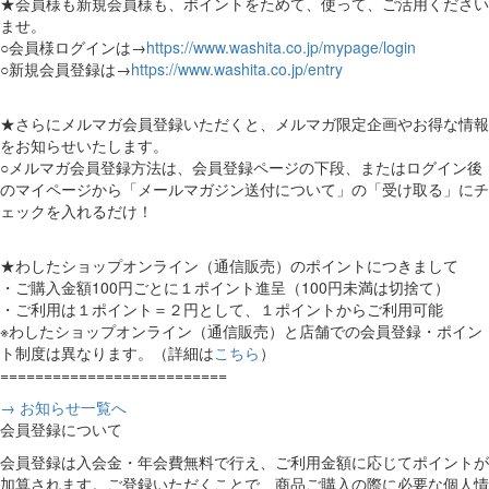
★会員様も新規会員様も、ポイントをためて、使って、ご活用ください
ませ。
○会員様ログインは→
https://www.washita.co.jp/mypage/login
○新規会員登録は→
https://www.washita.co.jp/entry
★さらにメルマガ会員登録いただくと、メルマガ限定企画やお得な情報
をお知らせいたします。
○メルマガ会員登録方法は、会員登録ページの下段、またはログイン後
のマイページから「メールマガジン送付について」の「受け取る」にチ
ェックを入れるだけ！
★わしたショップオンライン（通信販売）のポイントにつきまして
・ご購入金額100円ごとに１ポイント進呈（100円未満は切捨て）
・ご利用は１ポイント＝２円として、１ポイントからご利用可能
※わしたショップオンライン（通信販売）と店舗での会員登録・ポイン
ト制度は異なります。（詳細は
こちら
）
==========================
→ お知らせ一覧へ
会員登録について
会員登録は入会金・年会費無料で行え、ご利用金額に応じてポイントが
加算されます。ご登録いただくことで、商品ご購入の際に必要な個人情