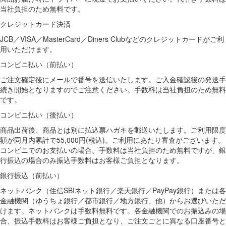
当社負担のため無料です。
クレジットカード決済
JCB／VISA／MasterCard／Diners Clubなどのクレジットカードがご利
用いただけます。
コンビニ払い（前払い）
ご注文確定後にメールで番号を送信いたします。ご入金確認後の発送手
続き開始となりますのでご注意ください。手数料は当社負担のため無料
です。
コンビニ払い（後払い）
商品出荷後、商品とは別に払込票ハガキを郵送いたします。ご利用限度
額が同月内累計で55,000円(税込)。ご利用にあたり審査がございます。
コンビニでのお支払いの場合、手数料は当社負担のため無料ですが、銀
行振込の場合のみ振込手数料はお客様ご負担となります。
銀行振込（前払い）
ネットバンク（住信SBIネット銀行／楽天銀行／PayPay銀行）または各
金融機関（ゆうちょ銀行／都市銀行／地方銀行、他）からお選びいただ
けます。ネットバンクは手数料無料です。各金融機関でのお振込みの場
合、振込手数料はお客様ご負担となり、ご注文ごとに異なる口座番号と