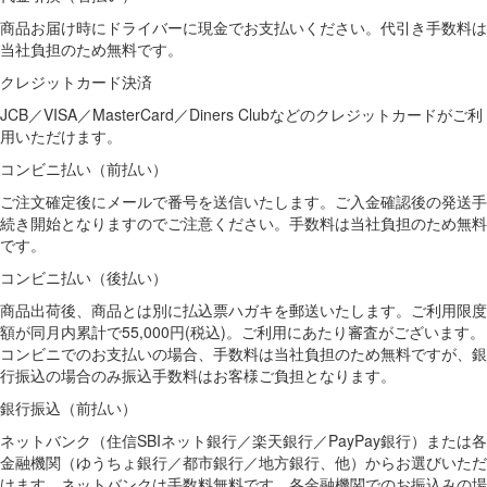
商品お届け時にドライバーに現金でお支払いください。代引き手数料は
当社負担のため無料です。
クレジットカード決済
JCB／VISA／MasterCard／Diners Clubなどのクレジットカードがご利
用いただけます。
コンビニ払い（前払い）
ご注文確定後にメールで番号を送信いたします。ご入金確認後の発送手
続き開始となりますのでご注意ください。手数料は当社負担のため無料
です。
コンビニ払い（後払い）
商品出荷後、商品とは別に払込票ハガキを郵送いたします。ご利用限度
額が同月内累計で55,000円(税込)。ご利用にあたり審査がございます。
コンビニでのお支払いの場合、手数料は当社負担のため無料ですが、銀
行振込の場合のみ振込手数料はお客様ご負担となります。
銀行振込（前払い）
ネットバンク（住信SBIネット銀行／楽天銀行／PayPay銀行）または各
金融機関（ゆうちょ銀行／都市銀行／地方銀行、他）からお選びいただ
けます。ネットバンクは手数料無料です。各金融機関でのお振込みの場