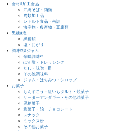
食材&加工食品
沖縄そば・麺類
肉類加工品
レトルト食品・缶詰
海産物・農産物・豆腐類
黒糖&塩
黒糖類
塩・にがり
調味料&ジャム
辛味調味料
ぽん酢・ドレッシング
だし・味噌・酢
その他調味料
ジャム・はちみつ・シロップ
お菓子
ちんすこう・紅いもタルト・焼菓子
サーターアンダギー・その他油菓子
黒糖菓子
梅菓子・飴・チョコレート
スナック
ミックス粉
その他お菓子