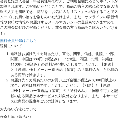
会員登録は入会金・年会費無料で行え、ご利用金額に応じてポイントが
加算されます。ご登録いただくことで、商品ご購入の際に必要な個人情
報の入力を省略でき、商品を「お気に入りリスト」へ登録することでス
ムーズにお買い物をお楽しみいただけます。また、オンラインの最新情
報やお得な情報をお届けするメールマガジンへの登録もできますので、
この機会にぜひご登録ください。非会員の方も商品をご購入いただけま
す。
無料会員登録はこちら
送料について
送料はお届け先１カ所あたり、東北、関東、信越、北陸、中部、
関西、中国は880円（税込み）、北海道、四国、九州、沖縄は
1100円（税込み）の送料が発生いたします。ただし、【別送】
と【沖縄LIFE】メーカー直送品（産直）の「送料込み」と記載の
ある商品は除きます。
お届け先１カ所あたりのお買い上げ金額が税込み8,000円以上の
場合、送料は無料です。ただし、ただし、【別送】と【沖縄
LIFE】メーカー直送品（産直）の「送料込み」「同梱不可」と記
載のある商品は本サービスの対象外となります。また、本サービ
スは商品の温度帯ごとの計算となります。
お支払い方法について
代金引換（着払い）