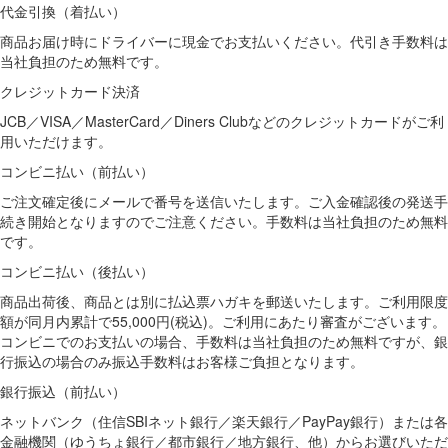
代金引換（着払い）
商品お届け時にドライバーに現金でお支払いください。代引き手数料は
当社負担のため無料です。
クレジットカード決済
JCB／VISA／MasterCard／Diners Clubなどのクレジットカードがご利
用いただけます。
コンビニ払い（前払い）
ご注文確定後にメールで番号を送信いたします。ご入金確認後の発送手
続き開始となりますのでご注意ください。手数料は当社負担のため無料
です。
コンビニ払い（後払い）
商品出荷後、商品とは別に払込票ハガキを郵送いたします。ご利用限度
額が同月内累計で55,000円(税込)。ご利用にあたり審査がございます。
コンビニでのお支払いの場合、手数料は当社負担のため無料ですが、銀
行振込の場合のみ振込手数料はお客様ご負担となります。
銀行振込（前払い）
ネットバンク（住信SBIネット銀行／楽天銀行／PayPay銀行）または各
金融機関（ゆうちょ銀行／都市銀行／地方銀行、他）からお選びいただ