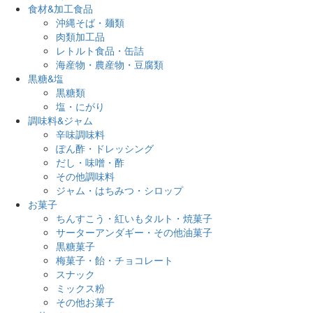
食材&加工食品
沖縄そば・麺類
肉類加工品
レトルト食品・缶詰
海産物・農産物・豆腐類
黒糖&塩
黒糖類
塩・にがり
調味料&ジャム
辛味調味料
ぽん酢・ドレッシング
だし・味噌・酢
その他調味料
ジャム・はちみつ・シロップ
お菓子
ちんすこう・紅いもタルト・焼菓子
サーターアンダギー・その他油菓子
黒糖菓子
梅菓子・飴・チョコレート
スナック
ミックス粉
その他お菓子