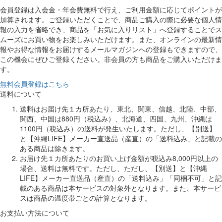
会員登録は入会金・年会費無料で行え、ご利用金額に応じてポイントが
加算されます。ご登録いただくことで、商品ご購入の際に必要な個人情
報の入力を省略でき、商品を「お気に入りリスト」へ登録することでス
ムーズにお買い物をお楽しみいただけます。また、オンラインの最新情
報やお得な情報をお届けするメールマガジンへの登録もできますので、
この機会にぜひご登録ください。非会員の方も商品をご購入いただけま
す。
無料会員登録はこちら
送料について
送料はお届け先１カ所あたり、東北、関東、信越、北陸、中部、
関西、中国は880円（税込み）、北海道、四国、九州、沖縄は
1100円（税込み）の送料が発生いたします。ただし、【別送】
と【沖縄LIFE】メーカー直送品（産直）の「送料込み」と記載の
ある商品は除きます。
お届け先１カ所あたりのお買い上げ金額が税込み8,000円以上の
場合、送料は無料です。ただし、ただし、【別送】と【沖縄
LIFE】メーカー直送品（産直）の「送料込み」「同梱不可」と記
載のある商品は本サービスの対象外となります。また、本サービ
スは商品の温度帯ごとの計算となります。
お支払い方法について