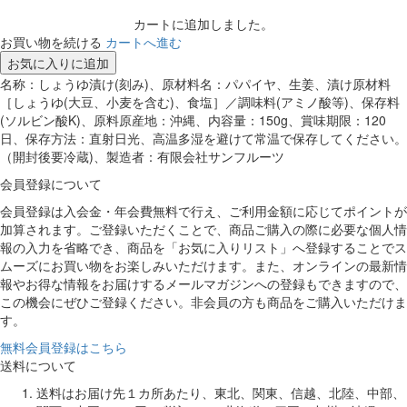
カートに追加しました。
お買い物を続ける
カートへ進む
お気に入りに追加
名称：しょうゆ漬け(刻み)、原材料名：パパイヤ、生姜、漬け原材料
［しょうゆ(大豆、小麦を含む)、食塩］／調味料(アミノ酸等)、保存料
(ソルビン酸K)、原料原産地：沖縄、内容量：150g、賞味期限：120
日、保存方法：直射日光、高温多湿を避けて常温で保存してください。
（開封後要冷蔵)、製造者：有限会社サンフルーツ
会員登録について
会員登録は入会金・年会費無料で行え、ご利用金額に応じてポイントが
加算されます。ご登録いただくことで、商品ご購入の際に必要な個人情
報の入力を省略でき、商品を「お気に入りリスト」へ登録することでス
ムーズにお買い物をお楽しみいただけます。また、オンラインの最新情
報やお得な情報をお届けするメールマガジンへの登録もできますので、
この機会にぜひご登録ください。非会員の方も商品をご購入いただけま
す。
無料会員登録はこちら
送料について
送料はお届け先１カ所あたり、東北、関東、信越、北陸、中部、