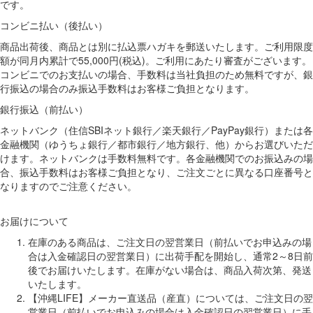
です。
コンビニ払い（後払い）
商品出荷後、商品とは別に払込票ハガキを郵送いたします。ご利用限度
額が同月内累計で55,000円(税込)。ご利用にあたり審査がございます。
コンビニでのお支払いの場合、手数料は当社負担のため無料ですが、銀
行振込の場合のみ振込手数料はお客様ご負担となります。
銀行振込（前払い）
ネットバンク（住信SBIネット銀行／楽天銀行／PayPay銀行）または各
金融機関（ゆうちょ銀行／都市銀行／地方銀行、他）からお選びいただ
けます。ネットバンクは手数料無料です。各金融機関でのお振込みの場
合、振込手数料はお客様ご負担となり、ご注文ごとに異なる口座番号と
なりますのでご注意ください。
お届けについて
在庫のある商品は、ご注文日の翌営業日（前払いでお申込みの場
合は入金確認日の翌営業日）に出荷手配を開始し、通常2～8日前
後でお届けいたします。在庫がない場合は、商品入荷次第、発送
いたします。
【沖縄LIFE】メーカー直送品（産直）については、ご注文日の翌
営業日（前払いでお申込みの場合は入金確認日の翌営業日）に手