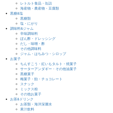
レトルト食品・缶詰
海産物・農産物・豆腐類
黒糖&塩
黒糖類
塩・にがり
調味料&ジャム
辛味調味料
ぽん酢・ドレッシング
だし・味噌・酢
その他調味料
ジャム・はちみつ・シロップ
お菓子
ちんすこう・紅いもタルト・焼菓子
サーターアンダギー・その他油菓子
黒糖菓子
梅菓子・飴・チョコレート
スナック
ミックス粉
その他お菓子
お茶&ドリンク
お茶類・海洋深層水
果汁飲料