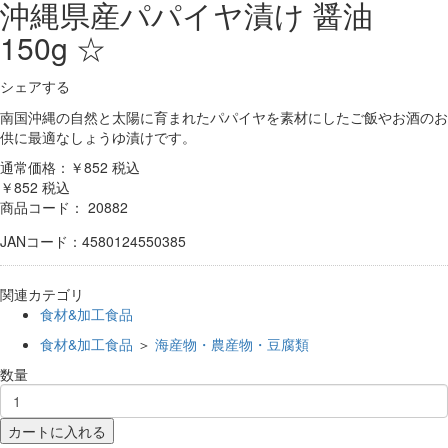
沖縄県産パパイヤ漬け 醤油
150g ☆
シェアする
南国沖縄の自然と太陽に育まれたパパイヤを素材にしたご飯やお酒のお
供に最適なしょうゆ漬けです。
通常価格：￥852
税込
￥852
税込
商品コード：
20882
JANコード：4580124550385
関連カテゴリ
食材&加工食品
食材&加工食品
＞
海産物・農産物・豆腐類
数量
カートに入れる