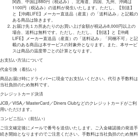
関西、中国は880円（税込み）、北海道、四国、九州、沖縄は
1100円（税込み）の送料が発生いたします。ただし、【別送】
と【沖縄LIFE】メーカー直送品（産直）の「送料込み」と記載の
ある商品は除きます。
お届け先１カ所あたりのお買い上げ金額が税込み8,000円以上の
場合、送料は無料です。ただし、ただし、【別送】と【沖縄
LIFE】メーカー直送品（産直）の「送料込み」「同梱不可」と記
載のある商品は本サービスの対象外となります。また、本サービ
スは商品の温度帯ごとの計算となります。
お支払い方法について
代金引換（着払い）
商品お届け時にドライバーに現金でお支払いください。代引き手数料は
当社負担のため無料です。
クレジットカード決済
JCB／VISA／MasterCard／Diners Clubなどのクレジットカードがご利
用いただけます。
コンビニ払い（前払い）
ご注文確定後にメールで番号を送信いたします。ご入金確認後の発送手
続き開始となりますのでご注意ください。手数料は当社負担のため無料