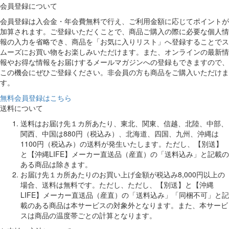
会員登録について
会員登録は入会金・年会費無料で行え、ご利用金額に応じてポイントが
加算されます。ご登録いただくことで、商品ご購入の際に必要な個人情
報の入力を省略でき、商品を「お気に入りリスト」へ登録することでス
ムーズにお買い物をお楽しみいただけます。また、オンラインの最新情
報やお得な情報をお届けするメールマガジンへの登録もできますので、
この機会にぜひご登録ください。非会員の方も商品をご購入いただけま
す。
無料会員登録はこちら
送料について
送料はお届け先１カ所あたり、東北、関東、信越、北陸、中部、
関西、中国は880円（税込み）、北海道、四国、九州、沖縄は
1100円（税込み）の送料が発生いたします。ただし、【別送】
と【沖縄LIFE】メーカー直送品（産直）の「送料込み」と記載の
ある商品は除きます。
お届け先１カ所あたりのお買い上げ金額が税込み8,000円以上の
場合、送料は無料です。ただし、ただし、【別送】と【沖縄
LIFE】メーカー直送品（産直）の「送料込み」「同梱不可」と記
載のある商品は本サービスの対象外となります。また、本サービ
スは商品の温度帯ごとの計算となります。