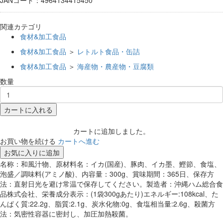
関連カテゴリ
食材&加工食品
食材&加工食品
＞
レトルト食品・缶詰
食材&加工食品
＞
海産物・農産物・豆腐類
数量
カートに入れる
カートに追加しました。
お買い物を続ける
カートへ進む
お気に入りに追加
名称：和風汁物、原材料名：イカ(国産)、豚肉、イカ墨、鰹節、食塩、
泡盛／調味料(アミノ酸)、内容量：300g、賞味期間：365日、保存方
法：直射日光を避け常温で保存してください。製造者：沖縄ハム総合食
品株式会社、栄養成分表示：(1袋300gあたり)エネルギー:108kcal、た
んぱく質:22.2g、脂質:2.1g、炭水化物:0g、食塩相当量:2.6g、殺菌方
法：気密性容器に密封し、加圧加熱殺菌。