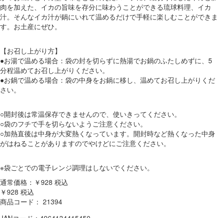
肉を加えた、イカの旨味を存分に味わうことができる琉球料理、イカ
汁。そんなイカ汁が鍋にいれて温めるだけで手軽に楽しむことができま
す。お土産にぜひ。
【お召し上がり方】
●お湯で温める場合：袋の封を切らずに熱湯でお鍋のふたしめずに、5
分程温めてお召し上がりください。
●お鍋で温める場合：袋の中身をお鍋に移し、温めてお召し上がりくだ
さい。
○開封後は常温保存できませんので、使いきってください。
○袋のフチで手を切らないようご注意ください。
○加熱直後は中身が大変熱くなっています。開封時など熱くなった中身
がはねることがありますのでやけどにご注意ください。
※袋ごとでの電子レンジ調理はしないでください。
通常価格：￥928
税込
￥928
税込
商品コード：
21394
JANコード：4964134415450