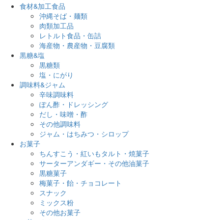
食材&加工食品
沖縄そば・麺類
肉類加工品
レトルト食品・缶詰
海産物・農産物・豆腐類
黒糖&塩
黒糖類
塩・にがり
調味料&ジャム
辛味調味料
ぽん酢・ドレッシング
だし・味噌・酢
その他調味料
ジャム・はちみつ・シロップ
お菓子
ちんすこう・紅いもタルト・焼菓子
サーターアンダギー・その他油菓子
黒糖菓子
梅菓子・飴・チョコレート
スナック
ミックス粉
その他お菓子