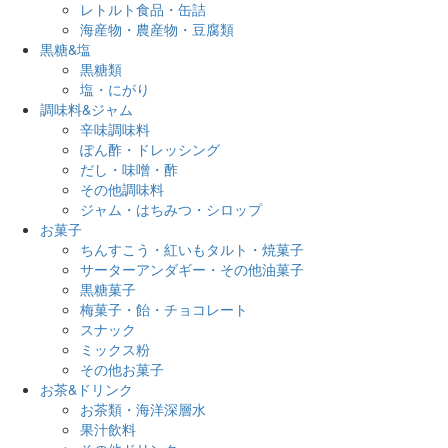
レトルト食品・缶詰
海産物・農産物・豆腐類
黒糖&塩
黒糖類
塩・にがり
調味料&ジャム
辛味調味料
ぽん酢・ドレッシング
だし・味噌・酢
その他調味料
ジャム・はちみつ・シロップ
お菓子
ちんすこう・紅いもタルト・焼菓子
サーターアンダギー・その他油菓子
黒糖菓子
梅菓子・飴・チョコレート
スナック
ミックス粉
その他お菓子
お茶&ドリンク
お茶類・海洋深層水
果汁飲料