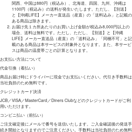
関西、中国は880円（税込み）、北海道、四国、九州、沖縄は
1100円（税込み）の送料が発生いたします。ただし、【別送】
と【沖縄LIFE】メーカー直送品（産直）の「送料込み」と記載の
ある商品は除きます。
お届け先１カ所あたりのお買い上げ金額が税込み8,000円以上の
場合、送料は無料です。ただし、ただし、【別送】と【沖縄
LIFE】メーカー直送品（産直）の「送料込み」「同梱不可」と記
載のある商品は本サービスの対象外となります。また、本サービ
スは商品の温度帯ごとの計算となります。
お支払い方法について
代金引換（着払い）
商品お届け時にドライバーに現金でお支払いください。代引き手数料は
当社負担のため無料です。
クレジットカード決済
JCB／VISA／MasterCard／Diners Clubなどのクレジットカードがご利
用いただけます。
コンビニ払い（前払い）
ご注文確定後にメールで番号を送信いたします。ご入金確認後の発送手
続き開始となりますのでご注意ください。手数料は当社負担のため無料