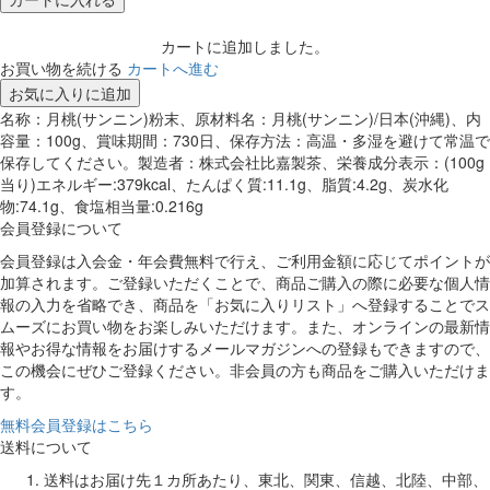
カートに追加しました。
お買い物を続ける
カートへ進む
お気に入りに追加
名称：月桃(サンニン)粉末、原材料名：月桃(サンニン)/日本(沖縄)、内
容量：100g、賞味期間：730日、保存方法：高温・多湿を避けて常温で
保存してください。製造者：株式会社比嘉製茶、栄養成分表示：(100g
当り)エネルギー:379kcal、たんぱく質:11.1g、脂質:4.2g、炭水化
物:74.1g、食塩相当量:0.216g
会員登録について
会員登録は入会金・年会費無料で行え、ご利用金額に応じてポイントが
加算されます。ご登録いただくことで、商品ご購入の際に必要な個人情
報の入力を省略でき、商品を「お気に入りリスト」へ登録することでス
ムーズにお買い物をお楽しみいただけます。また、オンラインの最新情
報やお得な情報をお届けするメールマガジンへの登録もできますので、
この機会にぜひご登録ください。非会員の方も商品をご購入いただけま
す。
無料会員登録はこちら
送料について
送料はお届け先１カ所あたり、東北、関東、信越、北陸、中部、