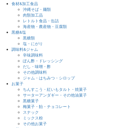
食材&加工食品
沖縄そば・麺類
肉類加工品
レトルト食品・缶詰
海産物・農産物・豆腐類
黒糖&塩
黒糖類
塩・にがり
調味料&ジャム
辛味調味料
ぽん酢・ドレッシング
だし・味噌・酢
その他調味料
ジャム・はちみつ・シロップ
お菓子
ちんすこう・紅いもタルト・焼菓子
サーターアンダギー・その他油菓子
黒糖菓子
梅菓子・飴・チョコレート
スナック
ミックス粉
その他お菓子