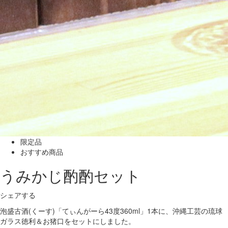
限定品
おすすめ商品
うみかじ酌酌セット
シェアする
泡盛古酒(くーす)「てぃんがーら43度360ml」1本に、沖縄工芸の琉球
ガラス徳利＆お猪口をセットにしました。