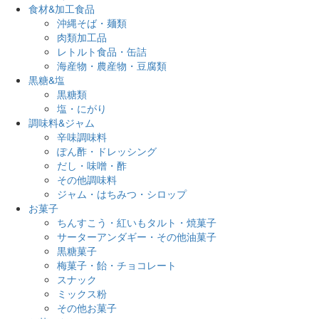
食材&加工食品
沖縄そば・麺類
肉類加工品
レトルト食品・缶詰
海産物・農産物・豆腐類
黒糖&塩
黒糖類
塩・にがり
調味料&ジャム
辛味調味料
ぽん酢・ドレッシング
だし・味噌・酢
その他調味料
ジャム・はちみつ・シロップ
お菓子
ちんすこう・紅いもタルト・焼菓子
サーターアンダギー・その他油菓子
黒糖菓子
梅菓子・飴・チョコレート
スナック
ミックス粉
その他お菓子