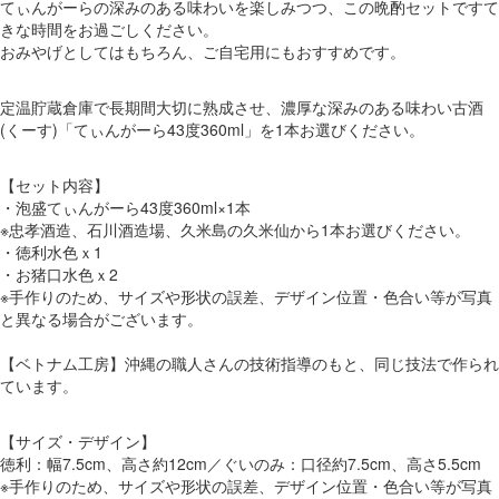
てぃんがーらの深みのある味わいを楽しみつつ、この晩酌セットですて
きな時間をお過ごしください。
おみやげとしてはもちろん、ご自宅用にもおすすめです。
定温貯蔵倉庫で長期間大切に熟成させ、濃厚な深みのある味わい古酒
(くーす)「てぃんがーら43度360ml」を1本お選びください。
【セット内容】
・泡盛てぃんがーら43度360ml×1本
※忠孝酒造、石川酒造場、久米島の久米仙から1本お選びください。
・徳利水色ｘ1
・お猪口水色ｘ2
※手作りのため、サイズや形状の誤差、デザイン位置・色合い等が写真
と異なる場合がございます。
【ベトナム工房】沖縄の職人さんの技術指導のもと、同じ技法で作られ
ています。
【サイズ・デザイン】
徳利：幅7.5cm、高さ約12cm／ぐいのみ：口径約7.5cm、高さ5.5cm
※手作りのため、サイズや形状の誤差、デザイン位置・色合い等が写真