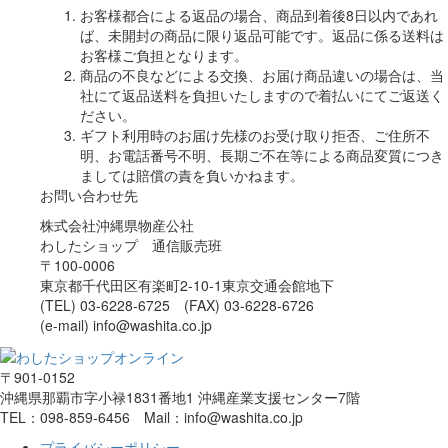
お客様都合による返品の場合、商品到着後8日以内であれ
ば、未開封の商品に限り返品可能です。返品に係る送料は
お客様ご負担となります。
商品の不良などによる交換、お届け商品違いの場合は、当
社にて返品送料を負担いたしますので着払いにてご返送く
ださい。
ギフト利用時のお届け先様のお受け取り拒否、ご住所不
明、お電話番号不明、長期ご不在等による商品変質につき
ましては賠償の責を負いかねます。
お問い合わせ先
株式会社沖縄県物産公社
わしたショップ 通信販売班
〒100-0006
東京都千代田区有楽町2-10-1東京交通会館地下
(TEL) 03-6228-6725 (FAX) 03-6228-6726
(e-mail) info@washita.co.jp
〒901-0152
沖縄県那覇市字小禄1831番地1 沖縄産業支援センター7階
TEL：098-859-6456 Mail：info@washita.co.jp
プライバシーポリシー