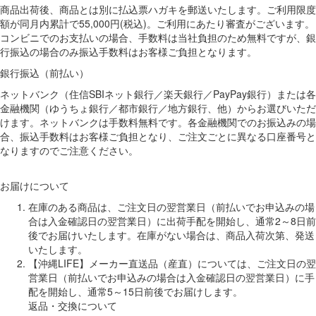
商品出荷後、商品とは別に払込票ハガキを郵送いたします。ご利用限度
額が同月内累計で55,000円(税込)。ご利用にあたり審査がございます。
コンビニでのお支払いの場合、手数料は当社負担のため無料ですが、銀
行振込の場合のみ振込手数料はお客様ご負担となります。
銀行振込（前払い）
ネットバンク（住信SBIネット銀行／楽天銀行／PayPay銀行）または各
金融機関（ゆうちょ銀行／都市銀行／地方銀行、他）からお選びいただ
けます。ネットバンクは手数料無料です。各金融機関でのお振込みの場
合、振込手数料はお客様ご負担となり、ご注文ごとに異なる口座番号と
なりますのでご注意ください。
お届けについて
在庫のある商品は、ご注文日の翌営業日（前払いでお申込みの場
合は入金確認日の翌営業日）に出荷手配を開始し、通常2～8日前
後でお届けいたします。在庫がない場合は、商品入荷次第、発送
いたします。
【沖縄LIFE】メーカー直送品（産直）については、ご注文日の翌
営業日（前払いでお申込みの場合は入金確認日の翌営業日）に手
配を開始し、通常5～15日前後でお届けします。
返品・交換について