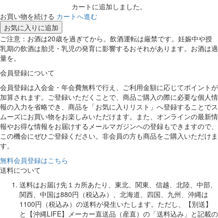
カートに追加しました。
お買い物を続ける
カートへ進む
お気に入りに追加
ご注意：お酒は20歳を過ぎてから。飲酒運転は厳禁です。妊娠中や授
乳期の飲酒は胎児・乳児の発育に影響するおそれがあります。お酒は適
量を。
会員登録について
会員登録は入会金・年会費無料で行え、ご利用金額に応じてポイントが
加算されます。ご登録いただくことで、商品ご購入の際に必要な個人情
報の入力を省略でき、商品を「お気に入りリスト」へ登録することでス
ムーズにお買い物をお楽しみいただけます。また、オンラインの最新情
報やお得な情報をお届けするメールマガジンへの登録もできますので、
この機会にぜひご登録ください。非会員の方も商品をご購入いただけま
す。
無料会員登録はこちら
送料について
送料はお届け先１カ所あたり、東北、関東、信越、北陸、中部、
関西、中国は880円（税込み）、北海道、四国、九州、沖縄は
1100円（税込み）の送料が発生いたします。ただし、【別送】
と【沖縄LIFE】メーカー直送品（産直）の「送料込み」と記載の