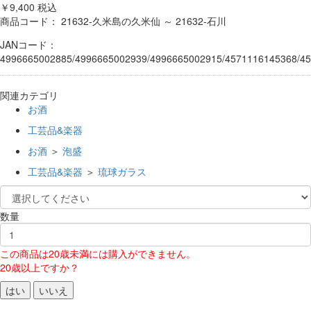
￥9,400
税込
商品コード：
21632-久米島の久米仙 ～ 21632-石川
JANコード：
4996665002885/4996665002939/4996665002915/4571116145368/4
関連カテゴリ
お酒
工芸品&楽器
お酒
＞
泡盛
工芸品&楽器
＞
琉球ガラス
数量
この商品は20歳未満には購入ができません。
20歳以上ですか？
はい
いいえ