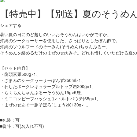
【特売中】【別送】夏のそうめん
シェアする
暑い夏の日にのど越しのいいおそうめんはいかがですか。
沖縄のシークヮーサーを使用した、さっぱりとしたぽん酢で。
沖縄のソウルフードのそーみん(そうめん)ちゃんぷるー。
そうめんを絡めるだけのまぜのせ肉みそ。どれも惜しくいただける夏の
【セット内容】
・龍頭素麺500g×1、
・ざまみのシークヮーサーぽんず250ml×1、
・わしたポークレギュラープルトップ缶200g×1、
・らくちんちゃんぷるーそうめん15g×5袋、
・ミニコンビーフハッシュ(レトルトパウチ)65g×1、
・まぜのせあぐー豚そぼろ(しょうゆ)130g×1。
■包装：可
■熨斗：可(名入れ不可)