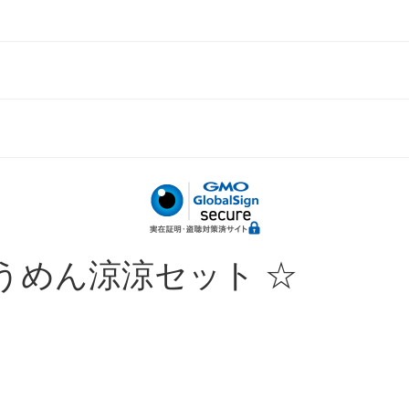
うめん涼涼セット ☆