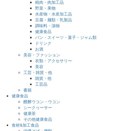
精肉・肉加工品
野菜・果物
水産物・水産加工品
豆腐・麺類・乳製品
調味料・漬物
健康食品
パン・スイーツ・菓子・ジャム類
ドリンク
お酒
美容・ファッション
衣類・アクセサリー
美容
工芸・雑貨・他
雑貨・他
工芸品
書籍
健康食品
醗酵ウコン・ウコン
シークヮーサー
健康茶
その他健康食品
食材&加工食品
沖縄そば・麺類