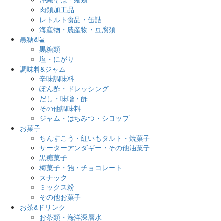
肉類加工品
レトルト食品・缶詰
海産物・農産物・豆腐類
黒糖&塩
黒糖類
塩・にがり
調味料&ジャム
辛味調味料
ぽん酢・ドレッシング
だし・味噌・酢
その他調味料
ジャム・はちみつ・シロップ
お菓子
ちんすこう・紅いもタルト・焼菓子
サーターアンダギー・その他油菓子
黒糖菓子
梅菓子・飴・チョコレート
スナック
ミックス粉
その他お菓子
お茶&ドリンク
お茶類・海洋深層水