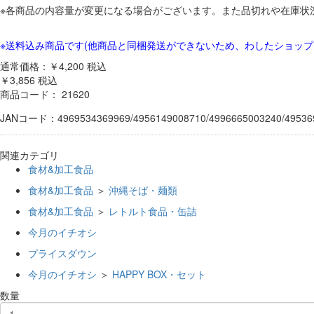
※各商品の内容量が変更になる場合がございます。また品切れや在庫状
※送料込み商品です(他商品と同梱発送ができないため、わしたショップ
通常価格：￥4,200
税込
￥3,856
税込
商品コード：
21620
JANコード：4969534369969/4956149008710/4996665003240/495369
関連カテゴリ
食材&加工食品
食材&加工食品
＞
沖縄そば・麺類
食材&加工食品
＞
レトルト食品・缶詰
今月のイチオシ
プライスダウン
今月のイチオシ
＞
HAPPY BOX・セット
数量