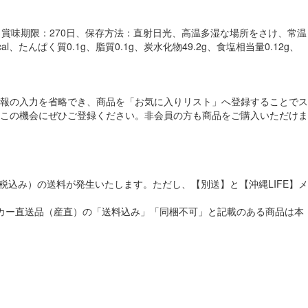
ｇ、賞味期限：270日、保存方法：直射日光、高温多湿な場所をさけ、常温
ぱく質0.1g、脂質0.1g、炭水化物49.2g、食塩相当量0.12g、
報の入力を省略でき、商品を「お気に入りリスト」へ登録することでス
この機会にぜひご登録ください。非会員の方も商品をご購入いただけま
税込み）の送料が発生いたします。ただし、【別送】と【沖縄LIFE】メ
メーカー直送品（産直）の「送料込み」「同梱不可」と記載のある商品は本