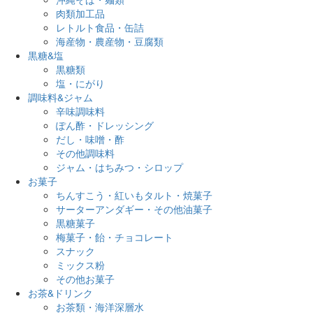
肉類加工品
レトルト食品・缶詰
海産物・農産物・豆腐類
黒糖&塩
黒糖類
塩・にがり
調味料&ジャム
辛味調味料
ぽん酢・ドレッシング
だし・味噌・酢
その他調味料
ジャム・はちみつ・シロップ
お菓子
ちんすこう・紅いもタルト・焼菓子
サーターアンダギー・その他油菓子
黒糖菓子
梅菓子・飴・チョコレート
スナック
ミックス粉
その他お菓子
お茶&ドリンク
お茶類・海洋深層水