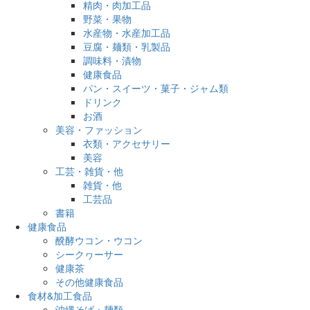
精肉・肉加工品
野菜・果物
水産物・水産加工品
豆腐・麺類・乳製品
調味料・漬物
健康食品
パン・スイーツ・菓子・ジャム類
ドリンク
お酒
美容・ファッション
衣類・アクセサリー
美容
工芸・雑貨・他
雑貨・他
工芸品
書籍
健康食品
醗酵ウコン・ウコン
シークヮーサー
健康茶
その他健康食品
食材&加工食品
沖縄そば・麺類