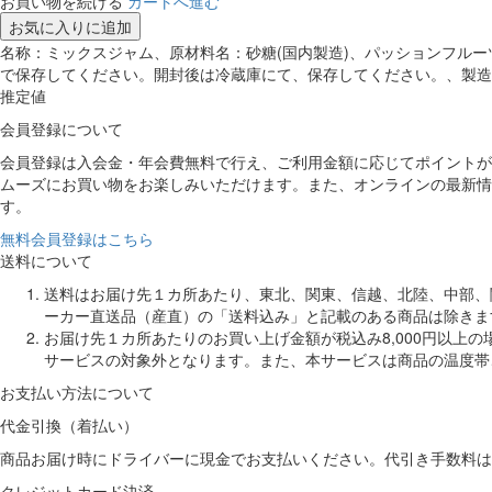
お買い物を続ける
カートへ進む
お気に入りに追加
名称：ミックスジャム、原材料名：砂糖(国内製造)、パッションフルーツ
で保存してください。開封後は冷蔵庫にて、保存してください。、製造者：株式会
推定値
会員登録について
会員登録は入会金・年会費無料で行え、ご利用金額に応じてポイントが
ムーズにお買い物をお楽しみいただけます。また、オンラインの最新情
す。
無料会員登録はこちら
送料について
送料はお届け先１カ所あたり、東北、関東、信越、北陸、中部、関
ーカー直送品（産直）の「送料込み」と記載のある商品は除きま
お届け先１カ所あたりのお買い上げ金額が税込み8,000円以上
サービスの対象外となります。また、本サービスは商品の温度帯
お支払い方法について
代金引換（着払い）
商品お届け時にドライバーに現金でお支払いください。代引き手数料は
クレジットカード決済