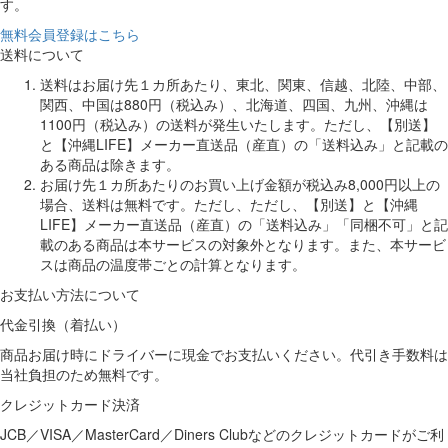
す。
無料会員登録はこちら
送料について
送料はお届け先１カ所あたり、東北、関東、信越、北陸、中部、
関西、中国は880円（税込み）、北海道、四国、九州、沖縄は
1100円（税込み）の送料が発生いたします。ただし、【別送】
と【沖縄LIFE】メーカー直送品（産直）の「送料込み」と記載の
ある商品は除きます。
お届け先１カ所あたりのお買い上げ金額が税込み8,000円以上の
場合、送料は無料です。ただし、ただし、【別送】と【沖縄
LIFE】メーカー直送品（産直）の「送料込み」「同梱不可」と記
載のある商品は本サービスの対象外となります。また、本サービ
スは商品の温度帯ごとの計算となります。
お支払い方法について
代金引換（着払い）
商品お届け時にドライバーに現金でお支払いください。代引き手数料は
当社負担のため無料です。
クレジットカード決済
JCB／VISA／MasterCard／Diners Clubなどのクレジットカードがご利