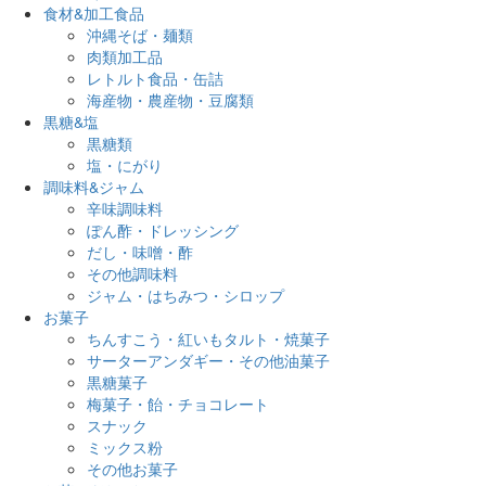
食材&加工食品
沖縄そば・麺類
肉類加工品
レトルト食品・缶詰
海産物・農産物・豆腐類
黒糖&塩
黒糖類
塩・にがり
調味料&ジャム
辛味調味料
ぽん酢・ドレッシング
だし・味噌・酢
その他調味料
ジャム・はちみつ・シロップ
お菓子
ちんすこう・紅いもタルト・焼菓子
サーターアンダギー・その他油菓子
黒糖菓子
梅菓子・飴・チョコレート
スナック
ミックス粉
その他お菓子