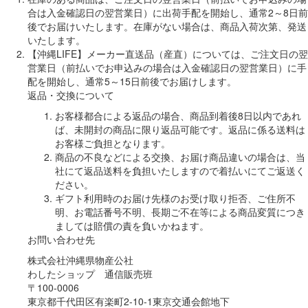
合は入金確認日の翌営業日）に出荷手配を開始し、通常2～8日前
後でお届けいたします。在庫がない場合は、商品入荷次第、発送
いたします。
【沖縄LIFE】メーカー直送品（産直）については、ご注文日の翌
営業日（前払いでお申込みの場合は入金確認日の翌営業日）に手
配を開始し、通常5～15日前後でお届けします。
返品・交換について
お客様都合による返品の場合、商品到着後8日以内であれ
ば、未開封の商品に限り返品可能です。返品に係る送料は
お客様ご負担となります。
商品の不良などによる交換、お届け商品違いの場合は、当
社にて返品送料を負担いたしますので着払いにてご返送く
ださい。
ギフト利用時のお届け先様のお受け取り拒否、ご住所不
明、お電話番号不明、長期ご不在等による商品変質につき
ましては賠償の責を負いかねます。
お問い合わせ先
株式会社沖縄県物産公社
わしたショップ 通信販売班
〒100-0006
東京都千代田区有楽町2-10-1東京交通会館地下