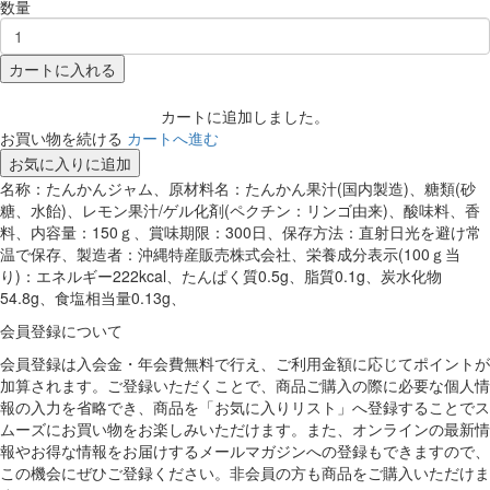
数量
カートに入れる
カートに追加しました。
お買い物を続ける
カートへ進む
お気に入りに追加
名称：たんかんジャム、原材料名：たんかん果汁(国内製造)、糖類(砂
糖、水飴)、レモン果汁/ゲル化剤(ペクチン：リンゴ由来)、酸味料、香
料、内容量：150ｇ、賞味期限：300日、保存方法：直射日光を避け常
温で保存、製造者：沖縄特産販売株式会社、栄養成分表示(100ｇ当
り)：エネルギー222kcal、たんぱく質0.5g、脂質0.1g、炭水化物
54.8g、食塩相当量0.13g、
会員登録について
会員登録は入会金・年会費無料で行え、ご利用金額に応じてポイントが
加算されます。ご登録いただくことで、商品ご購入の際に必要な個人情
報の入力を省略でき、商品を「お気に入りリスト」へ登録することでス
ムーズにお買い物をお楽しみいただけます。また、オンラインの最新情
報やお得な情報をお届けするメールマガジンへの登録もできますので、
この機会にぜひご登録ください。非会員の方も商品をご購入いただけま