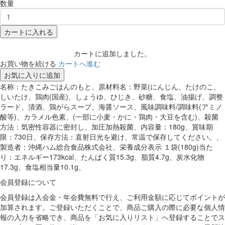
数量
カートに入れる
カートに追加しました。
お買い物を続ける
カートへ進む
お気に入りに追加
名称：たきこみごはんのもと、原材料名：野菜(にんじん、たけのこ、
しいたけ、鶏肉(国産)、しょうゆ、ひじき、砂糖、食塩、油揚げ、調整
ラード、清酒、鶏がらスープ、海醤ソース、風味調味料/調味料(アミノ
酸等)、カラメル色素、(一部に小麦・かに・鶏肉・大豆を含む)、殺菌
方法：気密性容器に密封し、加圧加熱殺菌、内容量：180g、賞味期
限：730日、保存方法：直射日光を避け、常温で保存してください。、
製造者：沖縄ハム総合食品株式会社、栄養成分表示 １袋(180g)当た
り：エネルギー173kcal、たんぱく質15.3g、脂質4.7g、炭水化物
17.3g、食塩相当量10.1g、
会員登録について
会員登録は入会金・年会費無料で行え、ご利用金額に応じてポイントが
加算されます。ご登録いただくことで、商品ご購入の際に必要な個人情
報の入力を省略でき、商品を「お気に入りリスト」へ登録することでス