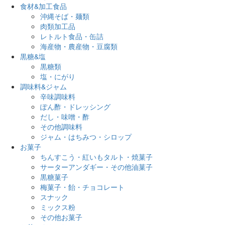
食材&加工食品
沖縄そば・麺類
肉類加工品
レトルト食品・缶詰
海産物・農産物・豆腐類
黒糖&塩
黒糖類
塩・にがり
調味料&ジャム
辛味調味料
ぽん酢・ドレッシング
だし・味噌・酢
その他調味料
ジャム・はちみつ・シロップ
お菓子
ちんすこう・紅いもタルト・焼菓子
サーターアンダギー・その他油菓子
黒糖菓子
梅菓子・飴・チョコレート
スナック
ミックス粉
その他お菓子