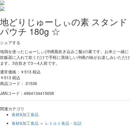
地どりじゅーしぃの素 スタンド
パウチ 180g ☆
シェアする
地鶏を使ったじゅーしぃ(沖縄風炊き込みご飯)の素です。お米と一緒に
炊飯器に入れて炊くだけで手軽に美味しい沖縄の味がお楽しみいただけ
ます。3合炊きで3～4人前です。
通常価格：￥513
税込
￥513
税込
商品コード：
21536
JANコード：4964134415658
関連カテゴリ
食材&加工食品
食材&加工食品
＞
レトルト食品・缶詰