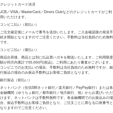
クレジットカード決済
JCB／VISA／MasterCard／Diners Clubなどのクレジットカードがご利
用いただけます。
コンビニ払い（前払い）
ご注文確定後にメールで番号を送信いたします。ご入金確認後の発送手
続き開始となりますのでご注意ください。手数料は当社負担のため無料
です。
コンビニ払い（後払い）
商品出荷後、商品とは別に払込票ハガキを郵送いたします。ご利用限度
額が同月内累計で55,000円(税込)。ご利用にあたり審査がございます。
コンビニでのお支払いの場合、手数料は当社負担のため無料ですが、銀
行振込の場合のみ振込手数料はお客様ご負担となります。
銀行振込（前払い）
ネットバンク（住信SBIネット銀行／楽天銀行／PayPay銀行）または各
金融機関（ゆうちょ銀行／都市銀行／地方銀行、他）からお選びいただ
けます。ネットバンクは手数料無料です。各金融機関でのお振込みの場
合、振込手数料はお客様ご負担となり、ご注文ごとに異なる口座番号と
なりますのでご注意ください。