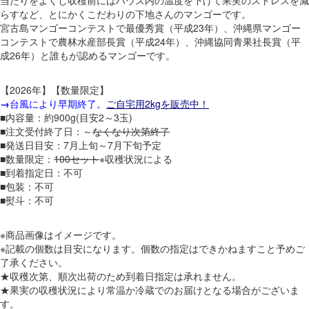
らすなど、とにかくこだわりの下地さんのマンゴーです。
宮古島マンゴーコンテストで最優秀賞（平成23年）、沖縄県マンゴー
コンテストで農林水産部長賞（平成24年）、沖縄協同青果社長賞（平
成26年）と誰もが認めるマンゴーです。
【2026年】【数量限定】
→
台風により早期終了。
ご自宅用2kgを販売中！
■内容量：約900g(目安2～3玉)
■注文受付終了日：～
なくなり次第終了
■発送日目安：7月上旬～7月下旬予定
■数量限定：
100セット
※収穫状況による
■到着指定日：不可
■包装：不可
■熨斗：不可
※商品画像はイメージです。
※記載の個数は目安になります。個数の指定はできかねますこと予めご
了承ください。
★収穫次第、順次出荷のため到着日指定は承れません。
★果実の収穫状況により常温か冷蔵でのお届けとなる場合がございま
す。