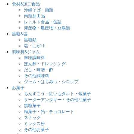
食材&加工食品
沖縄そば・麺類
肉類加工品
レトルト食品・缶詰
海産物・農産物・豆腐類
黒糖&塩
黒糖類
塩・にがり
調味料&ジャム
辛味調味料
ぽん酢・ドレッシング
だし・味噌・酢
その他調味料
ジャム・はちみつ・シロップ
お菓子
ちんすこう・紅いもタルト・焼菓子
サーターアンダギー・その他油菓子
黒糖菓子
梅菓子・飴・チョコレート
スナック
ミックス粉
その他お菓子