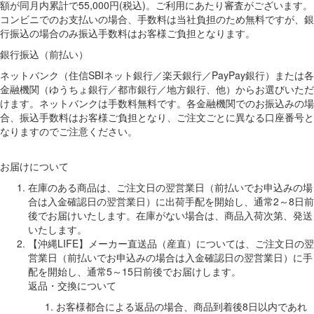
額が同月内累計で55,000円(税込)。ご利用にあたり審査がございます。
コンビニでのお支払いの場合、手数料は当社負担のため無料ですが、銀
行振込の場合のみ振込手数料はお客様ご負担となります。
銀行振込（前払い）
ネットバンク（住信SBIネット銀行／楽天銀行／PayPay銀行）または各
金融機関（ゆうちょ銀行／都市銀行／地方銀行、他）からお選びいただ
けます。ネットバンクは手数料無料です。各金融機関でのお振込みの場
合、振込手数料はお客様ご負担となり、ご注文ごとに異なる口座番号と
なりますのでご注意ください。
お届けについて
在庫のある商品は、ご注文日の翌営業日（前払いでお申込みの場
合は入金確認日の翌営業日）に出荷手配を開始し、通常2～8日前
後でお届けいたします。在庫がない場合は、商品入荷次第、発送
いたします。
【沖縄LIFE】メーカー直送品（産直）については、ご注文日の翌
営業日（前払いでお申込みの場合は入金確認日の翌営業日）に手
配を開始し、通常5～15日前後でお届けします。
返品・交換について
お客様都合による返品の場合、商品到着後8日以内であれ