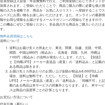
会員登録は入会金・年会費無料で行え、ご利用金額に応じてポイントが
加算されます。ご登録いただくことで、商品ご購入の際に必要な個人情
報の入力を省略でき、商品を「お気に入りリスト」へ登録することでス
ムーズにお買い物をお楽しみいただけます。また、オンラインの最新情
報やお得な情報をお届けするメールマガジンへの登録もできますので、
この機会にぜひご登録ください。非会員の方も商品をご購入いただけま
す。
無料会員登録はこちら
送料について
送料はお届け先１カ所あたり、東北、関東、信越、北陸、中部、
関西、中国は880円（税込み）、北海道、四国、九州、沖縄は
1100円（税込み）の送料が発生いたします。ただし、【別送】
と【沖縄LIFE】メーカー直送品（産直）の「送料込み」と記載の
ある商品は除きます。
お届け先１カ所あたりのお買い上げ金額が税込み8,000円以上の
場合、送料は無料です。ただし、ただし、【別送】と【沖縄
LIFE】メーカー直送品（産直）の「送料込み」「同梱不可」と記
載のある商品は本サービスの対象外となります。また、本サービ
スは商品の温度帯ごとの計算となります。
お支払い方法について
代金引換（着払い）