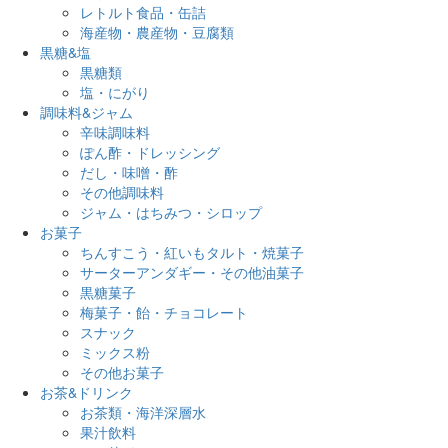
レトルト食品・缶詰
海産物・農産物・豆腐類
黒糖&塩
黒糖類
塩・にがり
調味料&ジャム
辛味調味料
ぽん酢・ドレッシング
だし・味噌・酢
その他調味料
ジャム・はちみつ・シロップ
お菓子
ちんすこう・紅いもタルト・焼菓子
サーターアンダギー・その他油菓子
黒糖菓子
梅菓子・飴・チョコレート
スナック
ミックス粉
その他お菓子
お茶&ドリンク
お茶類・海洋深層水
果汁飲料