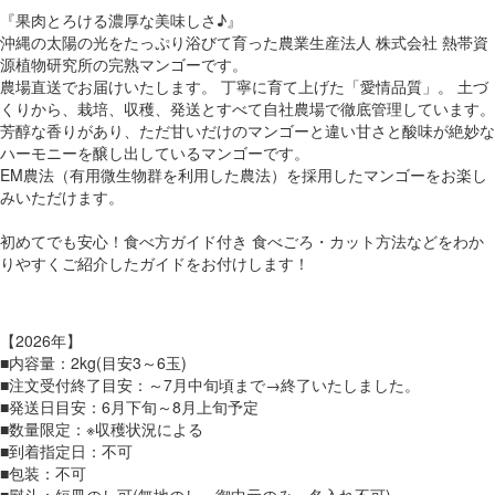
『果肉とろける濃厚な美味しさ♪』
沖縄の太陽の光をたっぷり浴びて育った農業生産法人 株式会社 熱帯資
源植物研究所の完熟マンゴーです。
農場直送でお届けいたします。 丁寧に育て上げた「愛情品質」。 土づ
くりから、栽培、収穫、発送とすべて自社農場で徹底管理しています。
芳醇な香りがあり、ただ甘いだけのマンゴーと違い甘さと酸味が絶妙な
ハーモニーを醸し出しているマンゴーです。
EM農法（有用微生物群を利用した農法）を採用したマンゴーをお楽し
みいただけます。
初めてでも安心！食べ方ガイド付き 食べごろ・カット方法などをわか
りやすくご紹介したガイドをお付けします！
【2026年】
■内容量：2kg(目安3～6玉)
■注文受付終了目安：～7月中旬頃まで→終了いたしました。
■発送日目安：6月下旬～8月上旬予定
■数量限定：※収穫状況による
■到着指定日：不可
■包装：不可