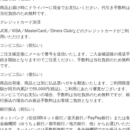
商品お届け時にドライバーに現金でお支払いください。代引き手数料は
当社負担のため無料です。
クレジットカード決済
JCB／VISA／MasterCard／Diners Clubなどのクレジットカードがご利
用いただけます。
コンビニ払い（前払い）
ご注文確定後にメールで番号を送信いたします。ご入金確認後の発送手
続き開始となりますのでご注意ください。手数料は当社負担のため無料
です。
コンビニ払い（後払い）
商品出荷後、商品とは別に払込票ハガキを郵送いたします。ご利用限度
額が同月内累計で55,000円(税込)。ご利用にあたり審査がございます。
コンビニでのお支払いの場合、手数料は当社負担のため無料ですが、銀
行振込の場合のみ振込手数料はお客様ご負担となります。
銀行振込（前払い）
ネットバンク（住信SBIネット銀行／楽天銀行／PayPay銀行）または各
金融機関（ゆうちょ銀行／都市銀行／地方銀行、他）からお選びいただ
けます。ネットバンクは手数料無料です。各金融機関でのお振込みの場