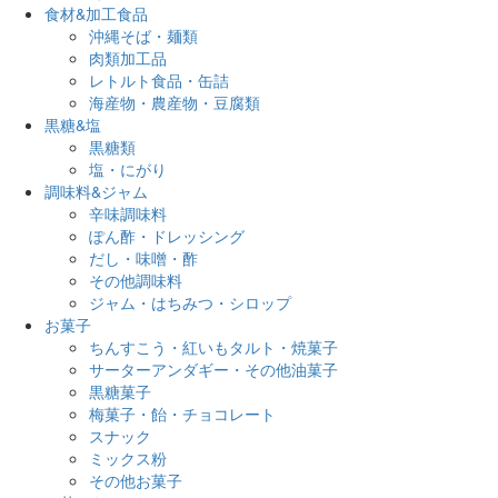
食材&加工食品
沖縄そば・麺類
肉類加工品
レトルト食品・缶詰
海産物・農産物・豆腐類
黒糖&塩
黒糖類
塩・にがり
調味料&ジャム
辛味調味料
ぽん酢・ドレッシング
だし・味噌・酢
その他調味料
ジャム・はちみつ・シロップ
お菓子
ちんすこう・紅いもタルト・焼菓子
サーターアンダギー・その他油菓子
黒糖菓子
梅菓子・飴・チョコレート
スナック
ミックス粉
その他お菓子