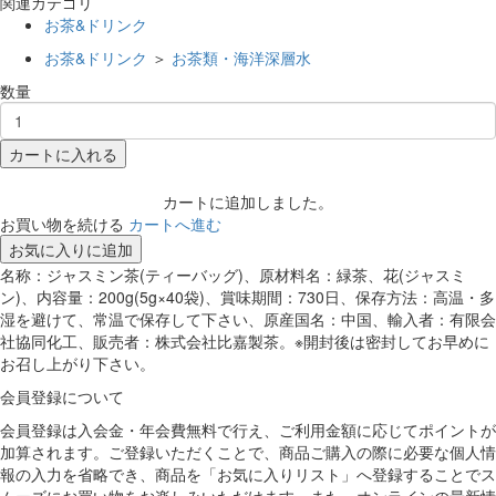
関連カテゴリ
お茶&ドリンク
お茶&ドリンク
＞
お茶類・海洋深層水
数量
カートに入れる
カートに追加しました。
お買い物を続ける
カートへ進む
お気に入りに追加
名称：ジャスミン茶(ティーバッグ)、原材料名：緑茶、花(ジャスミ
ン)、内容量：200g(5g×40袋)、賞味期間：730日、保存方法：高温・多
湿を避けて、常温で保存して下さい、原産国名：中国、輸入者：有限会
社協同化工、販売者：株式会社比嘉製茶。※開封後は密封してお早めに
お召し上がり下さい。
会員登録について
会員登録は入会金・年会費無料で行え、ご利用金額に応じてポイントが
加算されます。ご登録いただくことで、商品ご購入の際に必要な個人情
報の入力を省略でき、商品を「お気に入りリスト」へ登録することでス