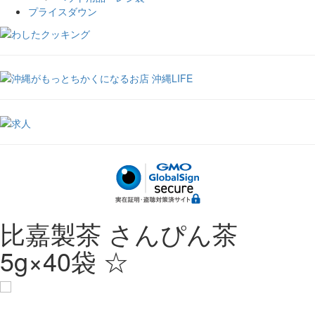
プライスダウン
比嘉製茶 さんぴん茶
5g×40袋 ☆