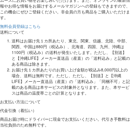
ムーズにお買い物をお楽しみいただけます。また、オンラインの最新情
報やお得な情報をお届けするメールマガジンへの登録もできますので、
この機会にぜひご登録ください。非会員の方も商品をご購入いただけま
す。
無料会員登録はこちら
送料について
送料はお届け先１カ所あたり、東北、関東、信越、北陸、中部、
関西、中国は880円（税込み）、北海道、四国、九州、沖縄は
1100円（税込み）の送料が発生いたします。ただし、【別送】
と【沖縄LIFE】メーカー直送品（産直）の「送料込み」と記載の
ある商品は除きます。
お届け先１カ所あたりのお買い上げ金額が税込み8,000円以上の
場合、送料は無料です。ただし、ただし、【別送】と【沖縄
LIFE】メーカー直送品（産直）の「送料込み」「同梱不可」と記
載のある商品は本サービスの対象外となります。また、本サービ
スは商品の温度帯ごとの計算となります。
お支払い方法について
代金引換（着払い）
商品お届け時にドライバーに現金でお支払いください。代引き手数料は
当社負担のため無料です。