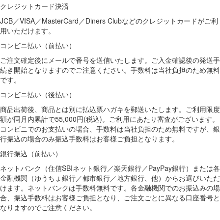
クレジットカード決済
JCB／VISA／MasterCard／Diners Clubなどのクレジットカードがご利
用いただけます。
コンビニ払い（前払い）
ご注文確定後にメールで番号を送信いたします。ご入金確認後の発送手
続き開始となりますのでご注意ください。手数料は当社負担のため無料
です。
コンビニ払い（後払い）
商品出荷後、商品とは別に払込票ハガキを郵送いたします。ご利用限度
額が同月内累計で55,000円(税込)。ご利用にあたり審査がございます。
コンビニでのお支払いの場合、手数料は当社負担のため無料ですが、銀
行振込の場合のみ振込手数料はお客様ご負担となります。
銀行振込（前払い）
ネットバンク（住信SBIネット銀行／楽天銀行／PayPay銀行）または各
金融機関（ゆうちょ銀行／都市銀行／地方銀行、他）からお選びいただ
けます。ネットバンクは手数料無料です。各金融機関でのお振込みの場
合、振込手数料はお客様ご負担となり、ご注文ごとに異なる口座番号と
なりますのでご注意ください。