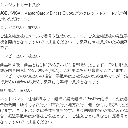
クレジットカード決済
JCB／VISA／MasterCard／Diners Clubなどのクレジットカードがご利
用いただけます。
コンビニ払い（前払い）
ご注文確定後にメールで番号を送信いたします。ご入金確認後の発送手
続き開始となりますのでご注意ください。手数料は当社負担のため無料
です。
コンビニ払い（後払い）
商品出荷後、商品とは別に払込票ハガキを郵送いたします。ご利用限度
額が同月内累計で55,000円(税込)。ご利用にあたり審査がございます。
コンビニでのお支払いの場合、手数料は当社負担のため無料ですが、銀
行振込の場合のみ振込手数料はお客様ご負担となります。
銀行振込（前払い）
ネットバンク（住信SBIネット銀行／楽天銀行／PayPay銀行）または各
金融機関（ゆうちょ銀行／都市銀行／地方銀行、他）からお選びいただ
けます。ネットバンクは手数料無料です。各金融機関でのお振込みの場
合、振込手数料はお客様ご負担となり、ご注文ごとに異なる口座番号と
なりますのでご注意ください。