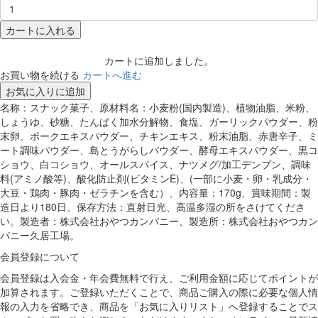
カートに入れる
カートに追加しました。
お買い物を続ける
カートへ進む
お気に入りに追加
名称：スナック菓子、原材料名：小麦粉(国内製造)、植物油脂、米粉、
しょうゆ、砂糖、たんぱく加水分解物、食塩、ガーリックパウダー、粉
末卵、ポークエキスパウダー、チキンエキス、粉末油脂、赤唐辛子、ミ
ート調味パウダー、島とうがらしパウダー、酵母エキスパウダー、黒コ
ショウ、白コショウ、オールスパイス、ナツメグ/加工デンプン、調味
料(アミノ酸等)、酸化防止剤(ビタミンE)、(一部に小麦・卵・乳成分・
大豆・鶏肉・豚肉・ゼラチンを含む）、内容量：170g、賞味期間：製
造日より180日、保存方法：直射日光、高温多湿の所をさけてくださ
い。製造者：株式会社おやつカンパニー、製造所：株式会社おやつカン
パニー久居工場。
会員登録について
会員登録は入会金・年会費無料で行え、ご利用金額に応じてポイントが
加算されます。ご登録いただくことで、商品ご購入の際に必要な個人情
報の入力を省略でき、商品を「お気に入りリスト」へ登録することでス