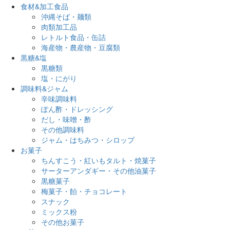
食材&加工食品
沖縄そば・麺類
肉類加工品
レトルト食品・缶詰
海産物・農産物・豆腐類
黒糖&塩
黒糖類
塩・にがり
調味料&ジャム
辛味調味料
ぽん酢・ドレッシング
だし・味噌・酢
その他調味料
ジャム・はちみつ・シロップ
お菓子
ちんすこう・紅いもタルト・焼菓子
サーターアンダギー・その他油菓子
黒糖菓子
梅菓子・飴・チョコレート
スナック
ミックス粉
その他お菓子