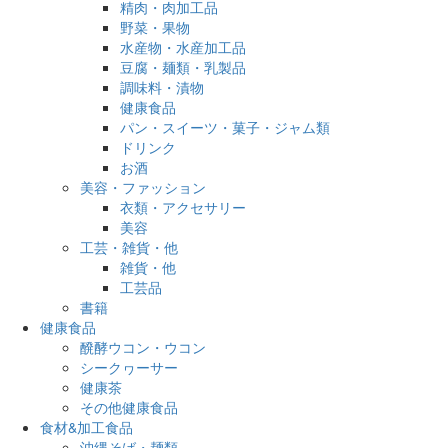
精肉・肉加工品
野菜・果物
水産物・水産加工品
豆腐・麺類・乳製品
調味料・漬物
健康食品
パン・スイーツ・菓子・ジャム類
ドリンク
お酒
美容・ファッション
衣類・アクセサリー
美容
工芸・雑貨・他
雑貨・他
工芸品
書籍
健康食品
醗酵ウコン・ウコン
シークヮーサー
健康茶
その他健康食品
食材&加工食品
沖縄そば・麺類