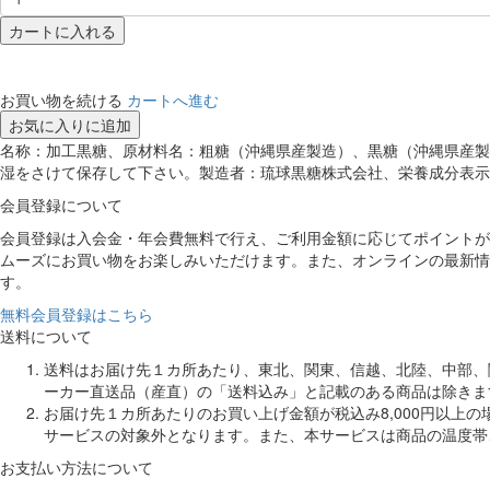
カートに入れる
お買い物を続ける
カートへ進む
お気に入りに追加
名称：加工黒糖、原材料名：粗糖（沖縄県産製造）、黒糖（沖縄県産製造
湿をさけて保存して下さい。製造者：琉球黒糖株式会社、栄養成分表示：(100g当
会員登録について
会員登録は入会金・年会費無料で行え、ご利用金額に応じてポイントが
ムーズにお買い物をお楽しみいただけます。また、オンラインの最新情
す。
無料会員登録はこちら
送料について
送料はお届け先１カ所あたり、東北、関東、信越、北陸、中部、関
ーカー直送品（産直）の「送料込み」と記載のある商品は除きま
お届け先１カ所あたりのお買い上げ金額が税込み8,000円以上
サービスの対象外となります。また、本サービスは商品の温度帯
お支払い方法について