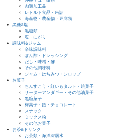
肉類加工品
レトルト食品・缶詰
海産物・農産物・豆腐類
黒糖&塩
黒糖類
塩・にがり
調味料&ジャム
辛味調味料
ぽん酢・ドレッシング
だし・味噌・酢
その他調味料
ジャム・はちみつ・シロップ
お菓子
ちんすこう・紅いもタルト・焼菓子
サーターアンダギー・その他油菓子
黒糖菓子
梅菓子・飴・チョコレート
スナック
ミックス粉
その他お菓子
お茶&ドリンク
お茶類・海洋深層水