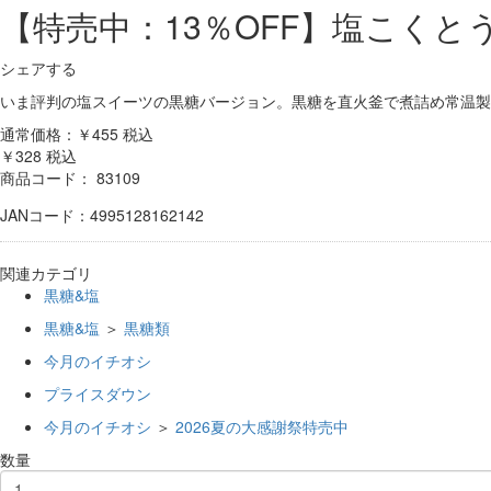
【特売中：13％OFF】塩こくとう 
シェアする
いま評判の塩スイーツの黒糖バージョン。黒糖を直火釜で煮詰め常温製
通常価格：￥455
税込
￥328
税込
商品コード：
83109
JANコード：4995128162142
関連カテゴリ
黒糖&塩
黒糖&塩
＞
黒糖類
今月のイチオシ
プライスダウン
今月のイチオシ
＞
2026夏の大感謝祭特売中
数量