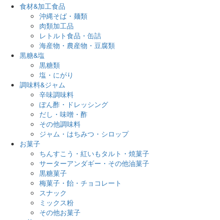
食材&加工食品
沖縄そば・麺類
肉類加工品
レトルト食品・缶詰
海産物・農産物・豆腐類
黒糖&塩
黒糖類
塩・にがり
調味料&ジャム
辛味調味料
ぽん酢・ドレッシング
だし・味噌・酢
その他調味料
ジャム・はちみつ・シロップ
お菓子
ちんすこう・紅いもタルト・焼菓子
サーターアンダギー・その他油菓子
黒糖菓子
梅菓子・飴・チョコレート
スナック
ミックス粉
その他お菓子