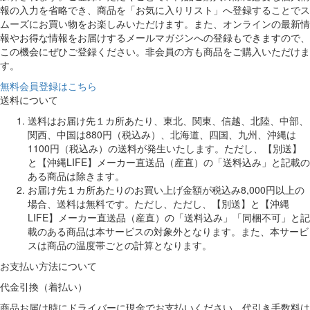
報の入力を省略でき、商品を「お気に入りリスト」へ登録することでス
ムーズにお買い物をお楽しみいただけます。また、オンラインの最新情
報やお得な情報をお届けするメールマガジンへの登録もできますので、
この機会にぜひご登録ください。非会員の方も商品をご購入いただけま
す。
無料会員登録はこちら
送料について
送料はお届け先１カ所あたり、東北、関東、信越、北陸、中部、
関西、中国は880円（税込み）、北海道、四国、九州、沖縄は
1100円（税込み）の送料が発生いたします。ただし、【別送】
と【沖縄LIFE】メーカー直送品（産直）の「送料込み」と記載の
ある商品は除きます。
お届け先１カ所あたりのお買い上げ金額が税込み8,000円以上の
場合、送料は無料です。ただし、ただし、【別送】と【沖縄
LIFE】メーカー直送品（産直）の「送料込み」「同梱不可」と記
載のある商品は本サービスの対象外となります。また、本サービ
スは商品の温度帯ごとの計算となります。
お支払い方法について
代金引換（着払い）
商品お届け時にドライバーに現金でお支払いください。代引き手数料は