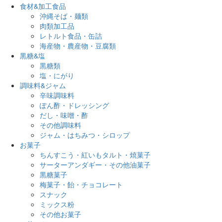
食材&加工食品
沖縄そば・麺類
肉類加工品
レトルト食品・缶詰
海産物・農産物・豆腐類
黒糖&塩
黒糖類
塩・にがり
調味料&ジャム
辛味調味料
ぽん酢・ドレッシング
だし・味噌・酢
その他調味料
ジャム・はちみつ・シロップ
お菓子
ちんすこう・紅いもタルト・焼菓子
サーターアンダギー・その他油菓子
黒糖菓子
梅菓子・飴・チョコレート
スナック
ミックス粉
その他お菓子