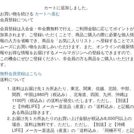
カートに追加しました。
お買い物を続ける
カートへ進む
会員登録について
会員登録は入会金・年会費無料で行え、ご利用金額に応じてポイントが
加算されます。ご登録いただくことで、商品ご購入の際に必要な個人情
報の入力を省略でき、商品を「お気に入りリスト」へ登録することでス
ムーズにお買い物をお楽しみいただけます。また、オンラインの最新情
報やお得な情報をお届けするメールマガジンへの登録もできますので、
この機会にぜひご登録ください。非会員の方も商品をご購入いただけま
す。
無料会員登録はこちら
送料について
送料はお届け先１カ所あたり、東北、関東、信越、北陸、中部、
関西、中国は880円（税込み）、北海道、四国、九州、沖縄は
1100円（税込み）の送料が発生いたします。ただし、【別送】
と【沖縄LIFE】メーカー直送品（産直）の「送料込み」と記載の
ある商品は除きます。
お届け先１カ所あたりのお買い上げ金額が税込み8,000円以上の
場合、送料は無料です。ただし、ただし、【別送】と【沖縄
LIFE】メーカー直送品（産直）の「送料込み」「同梱不可」と記